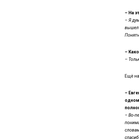
– На э
– Я ду
вышел 
Понятн
– Како
– Толь
Ещё на
– Евге
одном 
полно
– Во-п
понима
словам
спасиб