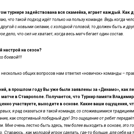
том турнире задействована вся скамейка, играет каждый. Как 
маю, что такой подход идёт только на пользу команде. Ведь когда чел
другой с новыми силами, с холодной головой, то должен быть и дру
ое дело, что сил не хватает, когда весь матч бегает один состав.
й настрой на сезон?
ко боевой!!!
 несколько общих вопросов нам ответил «новичок» команды – пра
ний, в прошлом году Вы уже были заявлены за «Динамо», как п
матче в Ставрополе. Получается, что Турнир памяти Владимир
ценно участвуете, выходите в основе. Какие ваши ощущения, ч
ервых, я рад оказаться в такой команде, со сложившимися традициям
ние, как спортивный победный дух! Это ощущение от ребят передаётс
и. Мне очень лестно быть здесь, тем более выходить в основе, это г
о. Стараюсь…как молодой игрок сделать, где-то больше, для себя на