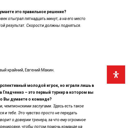
думаете это правильное решение?
овек отыграл пятнадцать минут, а на его место
гой результат. Скорости должны подняться.
вый крайний, Евгений Макин.
ерспективный молодой игрок, но играли лишь в
а Гладченко – это первый турнир в котором вы
то Вы думаете о команде?
и, чемпионскими заслугами. Здесь есть такое
я и тебе. Это чувство просто не передать
оворит о доверии тренера, за что ему огромное
 тренировке, чтобы потом помочь команде на