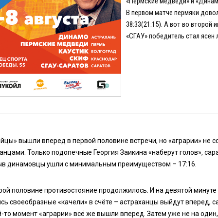
«Пермские медведи» и «Динам
В первом матче пермяки довол
38:33(21:15). А вот во второ
«СГАУ» победитель стал ясен 
йцы» вышли вперед в первой половине встречи, но «аграрии» не с
анцами. Только подопечные Георгия Заикина «наберут голов», сар
в динамовцы ушли с минимальным преимуществом – 17:16.
рой половине противостояние продолжилось. И на девятой минуте 
сь своеобразные «качели» в счёте – астраханцы выйдут вперед, с
й-то момент «аграрии» всё же вышли вперед. Затем уже не на один