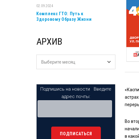
02.09.2024
Комплекс ГТО: Путь к
Здоровому Образу Жизни
АРХИВ
АРХИВ
Выберите месяц
Подпишись на новости
Введите
«Каспи
адрес почты:
астрах
переры
Во вто
начали
в како