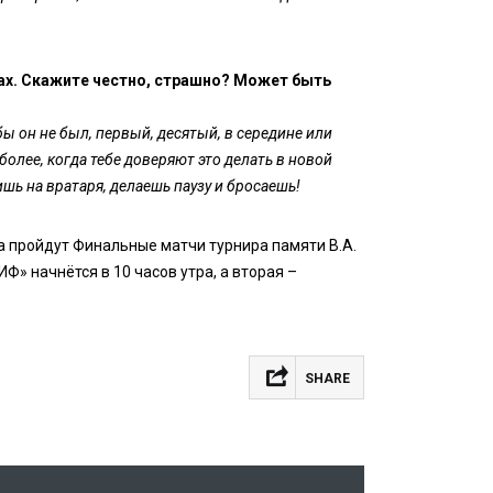
ах. Скажите честно, страшно? Может быть
бы он не был, первый, десятый, в середине или
более, когда тебе доверяют это делать в новой
шь на вратаря, делаешь паузу и бросаешь!
а пройдут Финальные матчи турнира памяти В.А.
» начнётся в 10 часов утра, а вторая –
SHARE
Facebook
VK