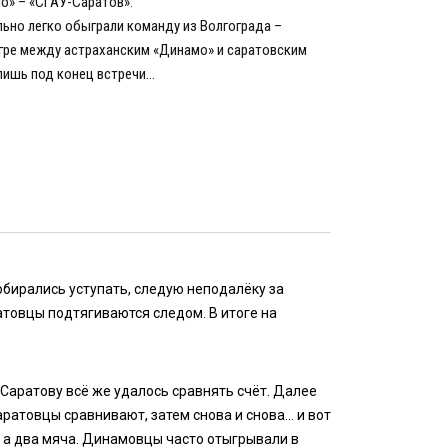
о» – «СГАУ-Саратов».
ьно легко обыграли команду из Волгограда –
й игре между астраханским «Динамо» и саратовским
лишь под конец встречи…
обирались уступать, следую неподалёку за
атовцы подтягиваются следом. В итоге на
Саратову всё же удалось сравнять счёт. Далее
аратовцы сравнивают, затем снова и снова… и вот
, а два мяча. Динамовцы часто отыгрывали в