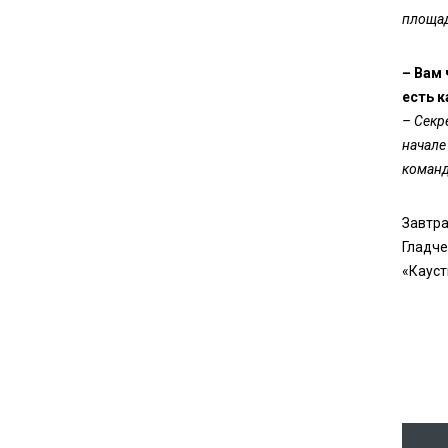
площад
– Вам
есть к
– Секр
начале
команд
Завтра
Гладче
«Кауст