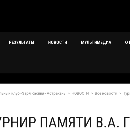
РЕЗУЛЬТАТЫ
НОВОСТИ
МУЛЬТИМЕДИА
О 
льный клуб «Заря Каспия» Астрахань
>
НОВОСТИ
>
Все новости
>
Тур
УРНИР ПАМЯТИ В.А. 