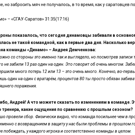
е, но забросить мяч не получалось, в то время, как у саратовцев п
о» – «СГАУ-Саратов» 31:35(17:16)
ороны показалось, что сегодня динамовцы забивали в основном
лась не такой командной, как в первые два дня. Насколько в
ана команды «Динамо» – Андрея Демченкова:
ожно со стороны это именно так и выглядело, но посмотрев записи т
что не забили 13 раз один на один. Это говорит об очень многом. Забе
ершили много потерь 12 или 13 – это очень много. Конечно, во-перв
шь один на один с вратарём, процентов 80 ты просто обязан забивать
яшнего поражения.
ибо, Андрей! А что можете сказать по изменениям в команде. 
о тренера, какие ощущения по сравнению с прошлым сезоном?
шо провели сбор. Физически видно, что команда посильнее чем в п
 именно с возвращением в защиту у нас были проблемы в прошлом год
е побеждать, у каждого игрока и соответственно команды в целом.