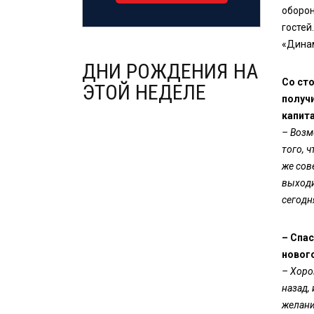
оборон
гостей.
«Динам
ДНИ РОЖДЕНИЯ НА
Со ст
ЭТОЙ НЕДЕЛЕ
получи
капит
– Возм
того, 
же сов
выходи
сегодн
– Спас
новог
– Хоро
назад,
желани