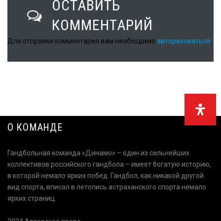
ОСТАВИТЬ
Odnoklassni
КОММЕНТАРИЙ
Twitter
Для отправки комментария вам необходимо
авторизоваться
.
WhatsApp
SHARE
POST
О КОМАНДЕ
Гандбольная команда «Динамо» – один из сильнейших
коллективов российского гандбола – имеет богатую историю,
в которой немало ярких побед. Гандбол, как никакой другой
вид спорта, вписал в летопись астраханского спорта немало
ярких страниц.